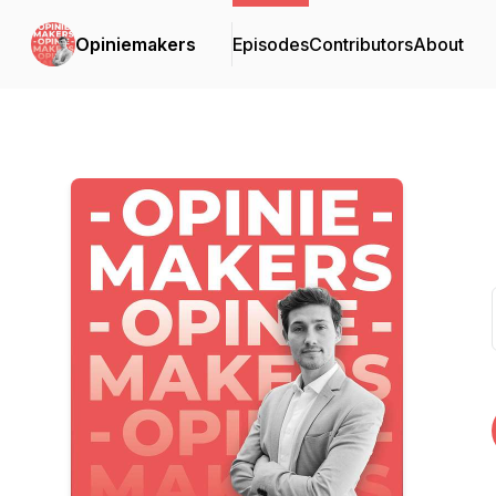
Opiniemakers
Episodes
Contributors
About