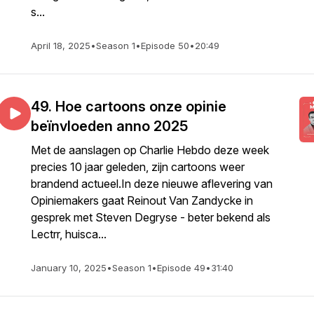
s...
April 18, 2025
•
Season 1
•
Episode 50
•
20:49
49. Hoe cartoons onze opinie
beïnvloeden anno 2025
Met de aanslagen op Charlie Hebdo deze week
precies 10 jaar geleden, zijn cartoons weer
brandend actueel.In deze nieuwe aflevering van
Opiniemakers gaat Reinout Van Zandycke in
gesprek met Steven Degryse - beter bekend als
Lectrr, huisca...
January 10, 2025
•
Season 1
•
Episode 49
•
31:40