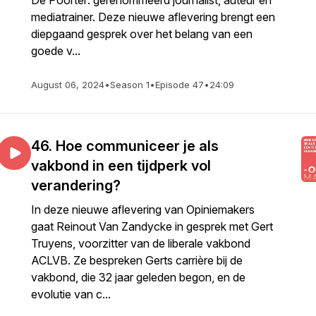
De Poorter: gerenommeerd journalist, auteur én
mediatrainer. Deze nieuwe aflevering brengt een
diepgaand gesprek over het belang van een
goede v...
August 06, 2024
•
Season 1
•
Episode 47
•
24:09
46. Hoe communiceer je als
vakbond in een tijdperk vol
verandering?
In deze nieuwe aflevering van Opiniemakers
gaat Reinout Van Zandycke in gesprek met Gert
Truyens, voorzitter van de liberale vakbond
ACLVB. Ze bespreken Gerts carrière bij de
vakbond, die 32 jaar geleden begon, en de
evolutie van c...