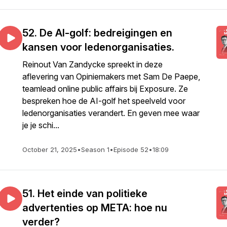
52. De AI-golf: bedreigingen en
kansen voor ledenorganisaties.
Reinout Van Zandycke spreekt in deze
aflevering van Opiniemakers met Sam De Paepe,
teamlead online public affairs bij Exposure. Ze
bespreken hoe de AI-golf het speelveld voor
ledenorganisaties verandert. En geven mee waar
je je schi...
October 21, 2025
•
Season 1
•
Episode 52
•
18:09
51. Het einde van politieke
advertenties op META: hoe nu
verder?