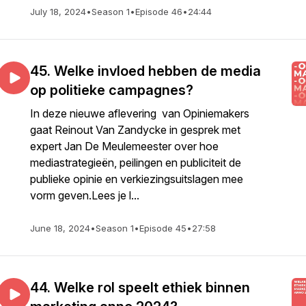
July 18, 2024
•
Season 1
•
Episode 46
•
24:44
45. Welke invloed hebben de media
op politieke campagnes?
In deze nieuwe aflevering van Opiniemakers
gaat Reinout Van Zandycke in gesprek met
expert Jan De Meulemeester over hoe
mediastrategieën, peilingen en publiciteit de
publieke opinie en verkiezingsuitslagen mee
vorm geven.Lees je l...
June 18, 2024
•
Season 1
•
Episode 45
•
27:58
44. Welke rol speelt ethiek binnen