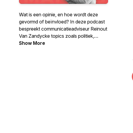
Wat is een opinie, en hoe wordt deze
gevormd of beïnvloed? In deze podcast
bespreekt communicatieadviseur Reinout
Van Zandycke topics zoals politiek,
psychologie en communicatie. Deze 3
Show More
elementen, en een combinatie daarvan,
bieden inzicht in de publieke opinie. Soms
alleen, maar vaak vergezeld door iemand
uit ons team bij Exposure of een externe
opiniemaker worden actuele cases
besproken en geanalyseerd. Wil je meer
weten hierover? Surf dan naar
www.exposure.be.