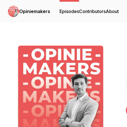
Opiniemakers
Episodes
Contributors
About