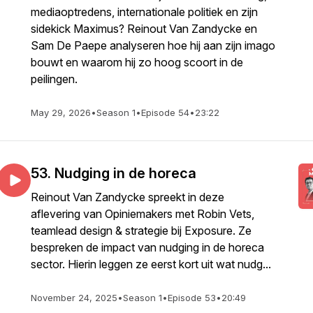
mediaoptredens, internationale politiek en zijn
sidekick Maximus? Reinout Van Zandycke en
Sam De Paepe analyseren hoe hij aan zijn imago
bouwt en waarom hij zo hoog scoort in de
peilingen.
May 29, 2026
•
Season 1
•
Episode 54
•
23:22
53. Nudging in de horeca
Reinout Van Zandycke spreekt in deze
aflevering van Opiniemakers met Robin Vets,
teamlead design & strategie bij Exposure. Ze
bespreken de impact van nudging in de horeca
sector. Hierin leggen ze eerst kort uit wat nudg...
November 24, 2025
•
Season 1
•
Episode 53
•
20:49